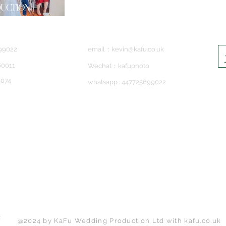
699022
email：
kevin@kafu.co.uk
0011
Wechat：kafuphoto
074
whatsapp : 447725699022
Back to Top
t
@2024 by KaFu Wedding Production Ltd with
kafu.co.uk