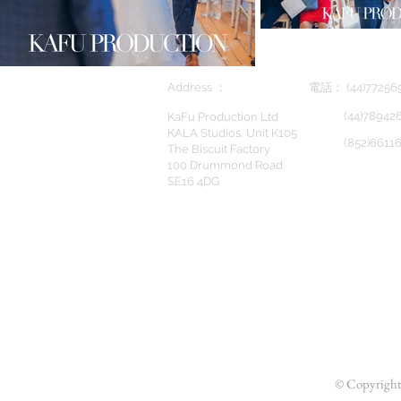
Address ：
電話： (44)7725
(44)789426
KaFu Production Ltd
KALA Studios, Unit K105
(852)66116
The Biscuit Factory
100 Drummond Road
SE16 4DG
© Copyrigh