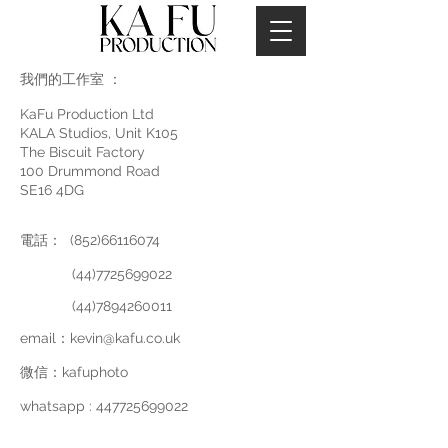
我們的工作室 ：
KaFu Production Ltd
KALA Studios, Unit K105
The Biscuit Factory
100 Drummond Road
SE16 4DG
電話：
(852)66116074
(44)7725699022
(44)7894260011
email：
kevin@kafu.co.uk
微信：kafuphoto
whatsapp :
447725699022